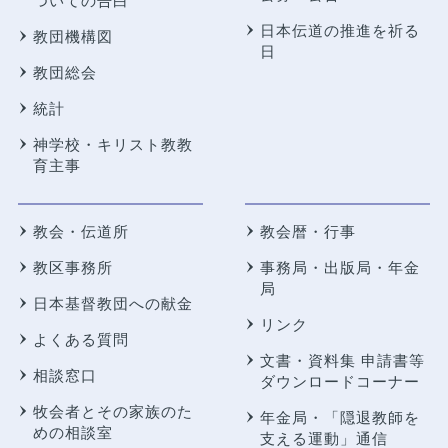
ついての告白
日本伝道の推進を祈る
教団機構図
日
教団総会
統計
神学校・キリスト教教
育主事
教会・伝道所
教会暦・行事
教区事務所
事務局・出版局・年金
局
日本基督教団への献金
リンク
よくある質問
文書・資料集 申請書等
相談窓口
ダウンロードコーナー
牧会者とその家族のた
年金局・
「隠退教師を
めの相談室
支える運動」通信