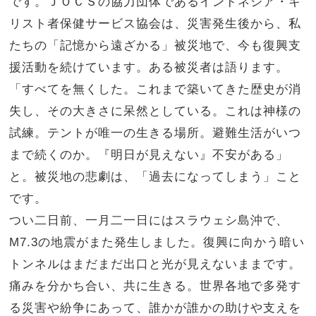
です。ＪＯＣＳの協力団体であるインドネシア・キ
リスト者保健サービス協会は、災害発生後から、私
たちの「記憶から遠ざかる」被災地で、今も復興支
援活動を続けています。ある被災者は語ります。
「すべてを無くした。これまで築いてきた歴史が消
失し、その大きさに呆然としている。これは神様の
試練。テントが唯一の生きる場所。避難生活がいつ
まで続くのか。『明日が見えない』不安がある」
と。被災地の悲劇は、「過去になってしまう」こと
です。
つい二日前、一月二一日にはスラウェシ島沖で、
M7.3の地震がまた発生しました。復興に向かう暗い
トンネルはまだまだ出口と光が見えないままです。
痛みを分かち合い、共に生きる。世界各地で多発す
る災害や紛争にあって、誰かが誰かの助けや支えを