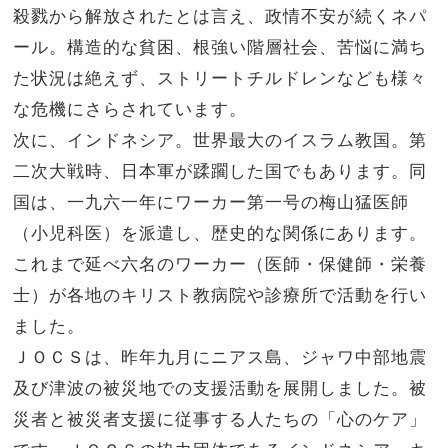
殺戮から解放されたとは言え、政情不安が続くネパ
ール。構造的な貧困、根強い階層社会、苦悩に満ち
た状況は絶えず、ストリートチルドレンなども様々
な危機にさらされています。
次に、インドネシア。世界最大のイスラム教国。第
二次大戦時、日本軍が蹂躙した国でもあります。同
国は、一九六一年にワーカー第一号の梅山猛医師
（小児科医）を派遣し、歴史的な関係にあります。
これまで延べ六名のワーカー（医師・保健師・栄養
士）が各地のキリスト教病院や診療所で活動を行い
ました。
ＪＯＣＳは、昨年九月にニアス島、ジャワ中部地震
及び津波の被災地での支援活動を展開しました。被
災者と被災者支援に従事する人たちの「心のケア」