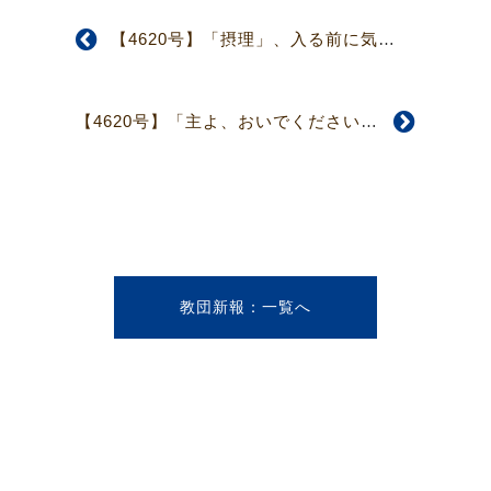
【4620号】「摂理」、入る前に気付くことが大事 少しでもおかしいと思ったら
【4620号】「主よ、おいでください」を主題に 十四教会一五二名で中予分区信徒大会
教団新報