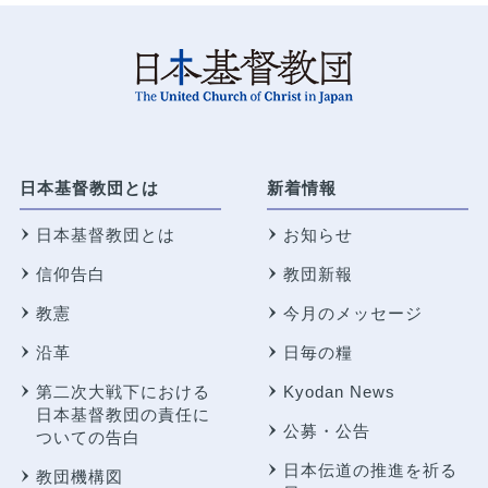
日本基督教団とは
新着情報
日本基督教団とは
お知らせ
信仰告白
教団新報
教憲
今月のメッセージ
沿革
日毎の糧
第二次大戦下における
Kyodan News
日本基督教団の責任に
公募・公告
ついての告白
日本伝道の推進を祈る
教団機構図