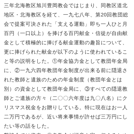
三年北海教区旭川豊岡教会ではじまり、同教区道北
地区・北海教区を経て、一九七八年、第20回教団総
会で提案可決された「支える運動」即ち一人ひと月
百円（一口以上）を捧げる百円献金・信徒が自由献
金として積極的に捧げる献金運動の趣旨について、
更に捧げられた献金が以下のように使われているこ
と等の説明をした。①年金協力金として教団年金局
に、②一九六四年教団年金制度が出来る前に隠退さ
れた教師と遺族のための年金制度（教団年金とは
別）の資金として教団年金局に、③すべての隠退教
師とご遺族の方々（二〇〇六年度は九〇八名）にク
リスマス祝金をお贈りしている。特に現在はお一人
二万円であるが、近い将来事情が許せば三万円にし
たい等の話をした。