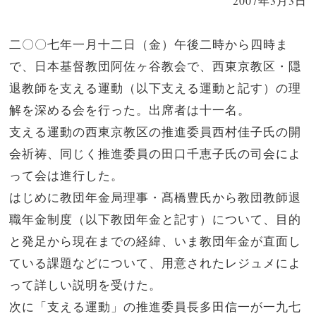
2007年3月3日
二〇〇七年一月十二日（金）午後二時から四時ま
で、日本基督教団阿佐ヶ谷教会で、西東京教区・隠
退教師を支える運動（以下支える運動と記す）の理
解を深める会を行った。出席者は十一名。
支える運動の西東京教区の推進委員西村佳子氏の開
会祈祷、同じく推進委員の田口千恵子氏の司会によ
って会は進行した。
はじめに教団年金局理事・髙橋豊氏から教団教師退
職年金制度（以下教団年金と記す）について、目的
と発足から現在までの経緯、いま教団年金が直面し
ている課題などについて、用意されたレジュメによ
って詳しい説明を受けた。
次に「支える運動」の推進委員長多田信一が一九七