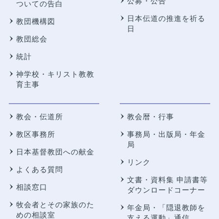
公募・公告
ついての告白
日本伝道の推進を祈る
教団機構図
日
教団総会
統計
神学校・キリスト教教
育主事
教会・伝道所
教会暦・行事
教区事務所
事務局・出版局・年金
局
日本基督教団への献金
リンク
よくある質問
文書・資料集 申請書等
相談窓口
ダウンロードコーナー
牧会者とその家族のた
年金局・
「隠退教師を
めの相談室
支える運動」通信