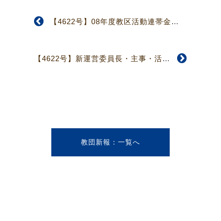
【4622号】08年度教区活動連帯金配分 連帯金配分の法的整備・機構的位置付けの検討を教団執行部に要望
【4622号】新運営委員長・主事・活動委員長選出 新体制整い運動強化を 部落解放センター
教団新報