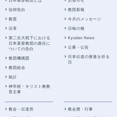
日本基督教団とは
お知らせ
信仰告白
教団新報
教憲
今月のメッセージ
沿革
日毎の糧
第二次大戦下における
Kyodan News
日本基督教団の責任に
公募・公告
ついての告白
日本伝道の推進を祈る
教団機構図
日
教団総会
統計
神学校・キリスト教教
育主事
教会・伝道所
教会暦・行事