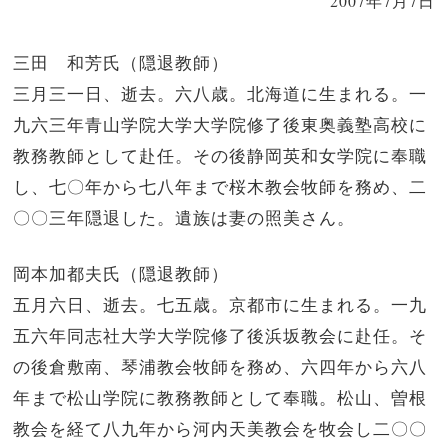
2007年7月7日
三田 和芳氏（隠退教師）
三月三一日、逝去。六八歳。北海道に生まれる。一
九六三年青山学院大学大学院修了後東奥義塾高校に
教務教師として赴任。その後静岡英和女学院に奉職
し、七〇年から七八年まで桜木教会牧師を務め、二
〇〇三年隠退した。遺族は妻の照美さん。
岡本加都夫氏（隠退教師）
五月六日、逝去。七五歳。京都市に生まれる。一九
五六年同志社大学大学院修了後浜坂教会に赴任。そ
の後倉敷南、琴浦教会牧師を務め、六四年から六八
年まで松山学院に教務教師として奉職。松山、曽根
教会を経て八九年から河内天美教会を牧会し二〇〇