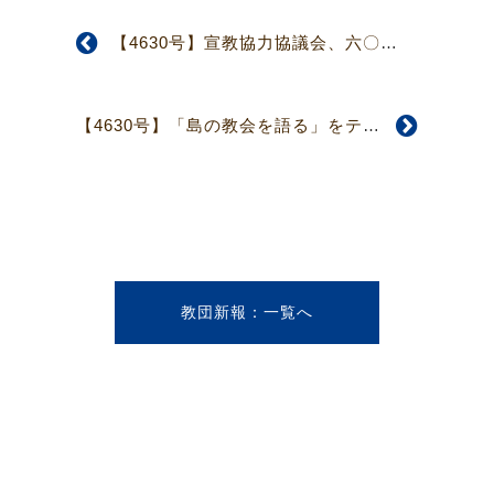
【4630号】宣教協力協議会、六〇年の歴史に幕 CoC最終全体会議、正式解散
【4630号】「島の教会を語る」をテーマに 第40回伊豆諸島連合修養会
教団新報