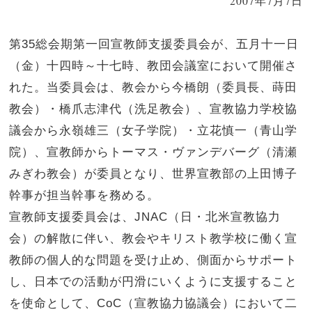
2007年7月7日
第35総会期第一回宣教師支援委員会が、五月十一日
（金）十四時～十七時、教団会議室において開催さ
れた。当委員会は、教会から今橋朗（委員長、蒔田
教会）・橋爪志津代（洗足教会）、宣教協力学校協
議会から永嶺雄三（女子学院）・立花慎一（青山学
院）、宣教師からトーマス・ヴァンデバーグ（清瀬
みぎわ教会）が委員となり、世界宣教部の上田博子
幹事が担当幹事を務める。
宣教師支援委員会は、JNAC（日・北米宣教協力
会）の解散に伴い、教会やキリスト教学校に働く宣
教師の個人的な問題を受け止め、側面からサポート
し、日本での活動が円滑にいくように支援すること
を使命として、CoC（宣教協力協議会）において二