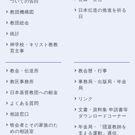
ついての告白
日本伝道の推進を祈る
教団機構図
日
教団総会
統計
神学校・キリスト教教
育主事
教会・伝道所
教会暦・行事
教区事務所
事務局・出版局・年金
局
日本基督教団への献金
リンク
よくある質問
文書・資料集 申請書等
相談窓口
ダウンロードコーナー
牧会者とその家族のた
年金局・
「隠退教師を
めの相談室
支える運動」通信