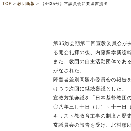
>
>
TOP
教団新報
【4635号】常議員会に要望書提出 第2回宣教委員会
第35総会期第二回宣教委員会が
る開会礼拝の後、内藤留幸新総
また、教団の自主活動団体であ
がなされた。
障害者差別問題小委員会の報告
けつつ次回に継続審議とした。
宣教方策会議を「日本基督教団の
〇八年三月十日（月）～十一日
キリスト教教育主事の制度と歴
常議員会の報告を受け、北村慈