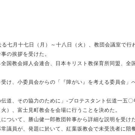
去る七月十七日（月）～十八日（火）、教団会議室で行
幹事の挨拶を受けた。
る全国教会婦人会連合、日本キリスト教保育所同盟、全
を受け、小委員会からの「『障がい』を考える委員会」
伝道、その協力のために」-プロテスタント伝道一五〇
（火）、富士見町教会を会場に行うことを決めた。
史について、勝山健一郎教団幹事から詳細な説明を受け
郎常議員が、発題に於いて、紅葉坂教会で未受洗者に陪