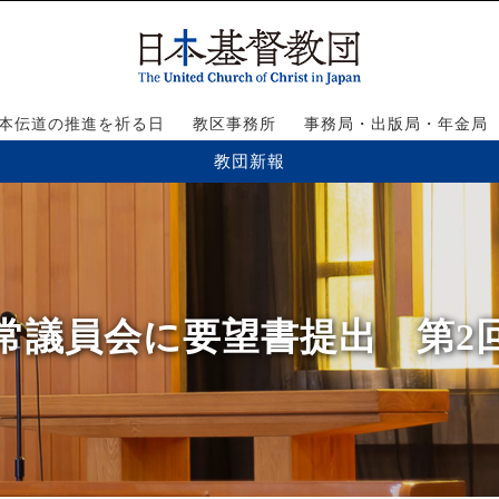
本伝道の推進を祈る日
教区事務所
事務局・出版局・年金局
教団新報
号】常議員会に要望書提出 第2