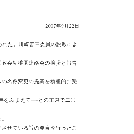
2007年9月22日
われた。川崎善三委員の説教によ
国教会幼稚園連絡会の挨拶と報告
への名称変更の提案を積極的に受
年をふまえて―-との主題で二〇
た。
餐させている旨の発言を行ったこ