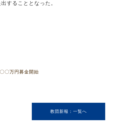
提出することとなった。
〇〇〇万円募金開始
教団新報