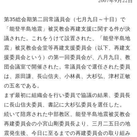
2007年9月22日
第35総会期第二回常議員会（七月九日～十日）で
「能登半島地震」被災教会再建支援に関する件が決
議された。これをうけて設置された、「能登半島地
震」被災教会会堂等再建支援委員会（以下、再建支
援委員会という）の第一回委員会が、八月九日、教
団会議室で開催された。常議員会で選任された委員
は、原田謙、長山信夫、小林眞、大杉弘、津村正敏
の五名である。
まず最初に組織会を行い委員で協議の結果、委員長
に長山信夫委員、書記に大杉弘委員を選任した。
続いて陪席された中部教区、能登半島地震被災教会
再建委員会の小宮山剛委員長より、三月二五日の地
震発生後、今日に至るまでの再建委員会の取り組み