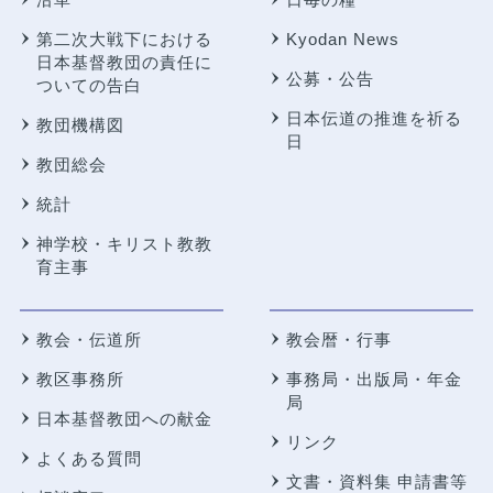
第二次大戦下における
Kyodan News
日本基督教団の責任に
公募・公告
ついての告白
日本伝道の推進を祈る
教団機構図
日
教団総会
統計
神学校・キリスト教教
育主事
教会・伝道所
教会暦・行事
教区事務所
事務局・出版局・年金
局
日本基督教団への献金
リンク
よくある質問
文書・資料集 申請書等