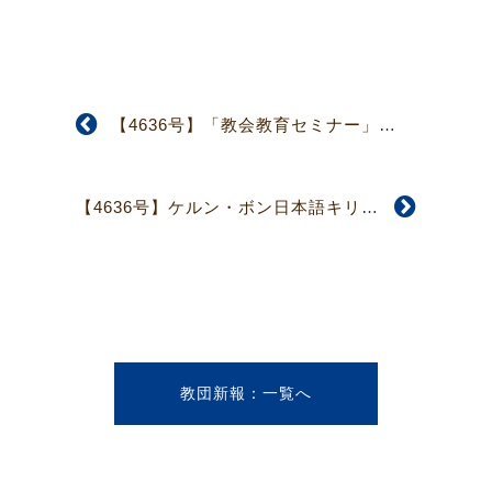
【4636号】「教会教育セミナー」初開催へ 来年三月高知県で 教育委員会
【4636号】ケルン・ボン日本語キリスト教会へ 林原泰樹宣教師派遣式執行
教団新報