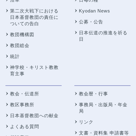
第二次大戦下における
Kyodan News
日本基督教団の責任に
公募・公告
ついての告白
日本伝道の推進を祈る
教団機構図
日
教団総会
統計
神学校・キリスト教教
育主事
教会・伝道所
教会暦・行事
教区事務所
事務局・出版局・年金
局
日本基督教団への献金
リンク
よくある質問
文書・資料集 申請書等