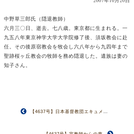
2007年10月20日
中野草三郎氏（隠退教師）
六月三〇日、逝去。七八歳。東京都に生まれる。一
九五八年東京神学大学大学院修了後、須坂教会に赴
任。その後原宿教会を牧会し六八年から九四年まで
聖跡桜ヶ丘教会の牧師を務め隠退した。遺族は妻の
知子さん。
【4637号】日本基督教団エキュメニカル 協力奨学金規定を承認 第２回国際関係委員会
【4637号】宣教師からの声