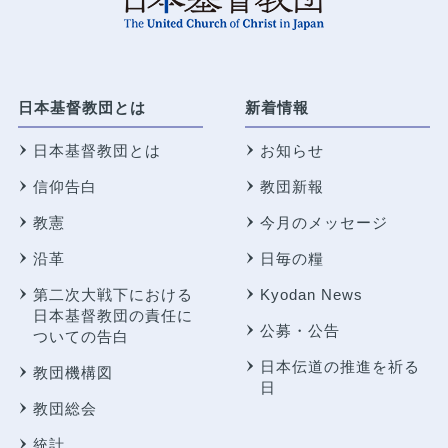
日本基督教団とは
新着情報
日本基督教団とは
お知らせ
信仰告白
教団新報
教憲
今月のメッセージ
沿革
日毎の糧
第二次大戦下における
Kyodan News
日本基督教団の責任に
公募・公告
ついての告白
日本伝道の推進を祈る
教団機構図
日
教団総会
統計