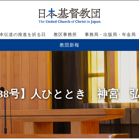
本伝道の推進を祈る日
教区事務所
事務局・出版局・年金局
教団新報
638号】人ひととき 神宮 