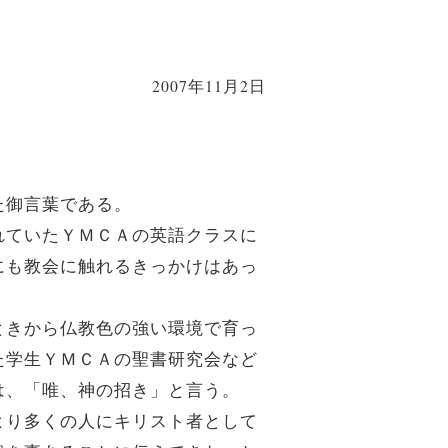
2007年11月2日
た御言葉である。
れていたＹＭＣＡの英語クラスに
にも教会に触れるきっかけはあっ
ときから仏教色の強い環境で育っ
た学生ＹＭＣＡの聖書研究会など
は、「唯、神の招き」と言う。
より多くの人にキリスト者として