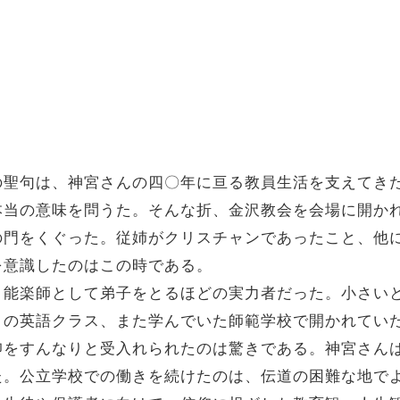
の聖句は、神宮さんの四〇年に亘る教員生活を支えてき
本当の意味を問うた。そんな折、金沢教会を会場に開か
の門をくぐった。従姉がクリスチャンであったこと、他
を意識したのはこの時である。
、能楽師として弟子をとるほどの実力者だった。小さい
この英語クラス、また学んでいた師範学校で開かれてい
仰をすんなりと受入れられたのは驚きである。神宮さん
た。公立学校での働きを続けたのは、伝道の困難な地で