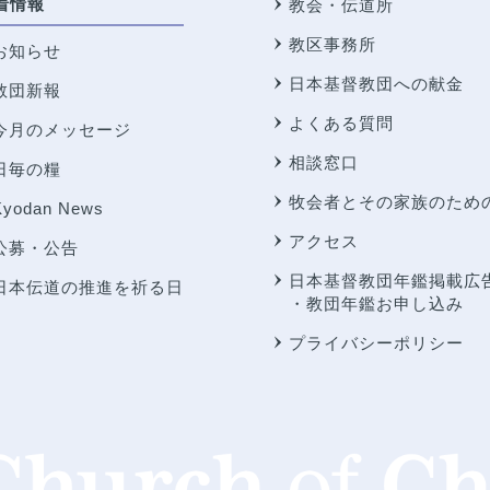
着情報
教会・伝道所
教区事務所
お知らせ
日本基督教団への献金
教団新報
よくある質問
今月のメッセージ
相談窓口
日毎の糧
牧会者とその家族のため
Kyodan News
アクセス
公募・公告
日本基督教団年鑑掲載広
日本伝道の推進を祈る日
・教団年鑑お申し込み
プライバシーポリシー