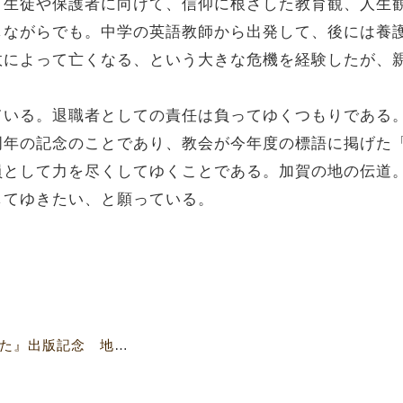
。生徒や保護者に向けて、信仰に根ざした教育観、人生
しながらでも。中学の英語教師から出発して、後には養
故によって亡くなる、という大きな危機を経験したが、
ている。退職者としての責任は負ってゆくつもりである
周年の記念のことであり、教会が今年度の標語に掲げた
員として力を尽くしてゆくことである。加賀の地の伝道
してゆきたい、と願っている。
【4638号】『僕んちは教会だった』出版記念 地震被災教会支援チャリティー・コンサート開催