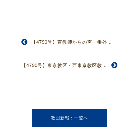
【4790号】宣教師からの声 番外編 横浜共立学園と3人の女性宣教師 坂田 雅雄 （横浜共立学園学園長）
【4790号】東京教区・西東京教区教会幼稚園連合会研修会 子ども・子育て支援新制度」に向け研修会開催
教団新報