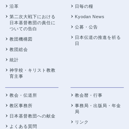
沿革
日毎の糧
第二次大戦下における
Kyodan News
日本基督教団の責任に
公募・公告
ついての告白
日本伝道の推進を祈る
教団機構図
日
教団総会
統計
神学校・キリスト教教
育主事
教会・伝道所
教会暦・行事
教区事務所
事務局・出版局・年金
局
日本基督教団への献金
リンク
よくある質問