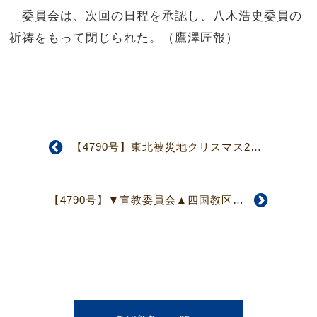
委員会は、次回の日程を承認し、八木浩史委員の
祈祷をもって閉じられた。（鷹澤匠報）
【4790号】東北被災地クリスマス2013 仙台・石巻・遠野各センターでクリスマス集会開催
【4790号】▼宣教委員会▲四国教区、諸教会・伝道所訪問