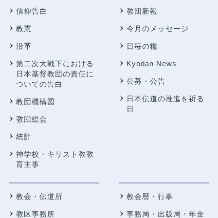
信仰告白
教団新報
教憲
今月のメッセージ
沿革
日毎の糧
第二次大戦下における
Kyodan News
日本基督教団の責任に
公募・公告
ついての告白
日本伝道の推進を祈る
教団機構図
日
教団総会
統計
神学校・キリスト教教
育主事
教会・伝道所
教会暦・行事
教区事務所
事務局・出版局・年金