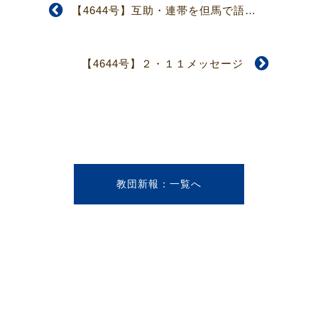
【4644号】互助・連帯を但馬で語り合おう 兵庫教区信徒大会2007を開催
【4644号】２・１１メッセージ
教団新報