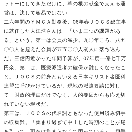
ットーにしてきただけに、草の根の献金で支える運
営は、決して容易ではない。
二六年間のＹＭＣＡ勤務後、06年春ＪＯＣＳ総主事
に就任した大江浩さんは、「いま三つの課題があ
る」という。第一は会員の減少。九〇年ころ、八五
〇〇人を超えた会員が五五〇〇人弱人に落ち込ん
だ。三億円近かった年間予算が、07年度一億七千万
円余。第二は、医療派遣者の確保が難しくなったこ
と。ＪＯＣＳの前身ともいえる日本キリスト者医科
連盟に呼びかけているが、現地の派遣要請に対し
て、財政的理由だけでなく、人的要因からも応え切
れていない現状だ。
第三は、ＪＯＣＳの代名詞ともなった使用済み切手
の収集難。「集まり過ぎて中止した時期のことが尾
を引いて、現在は集まらなくて困っている」。切手