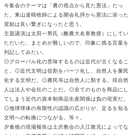
今集会のテーマは「農の視点から見た憲法」だっ
た。東山道晴牧師による開会礼拝から憲法に添った
奨励は良い繋ぎになったと思う。
主題講演は太田一男氏（酪農大名誉教授）にしてい
ただいた。まとめが難しいので、印象に残る言葉を
列記してみたい。
◎グローバル化の意味するものは近代が古くなるこ
と。◎近代文明は役割をパーツ化し、自然人を棄民
化する文明だ。◎農民等は自然人に類する。排自然
人は法人や会社のことだ。◎全てのものを商品にし
てしまう近代の資本制商品生産関係は負の現実だ。
◎地球球体の有限性の認識の広がりが、足るを知る
文明への転換につながる。等々。
夕食後の現場報告は土沢教会の入江敦兄によってな