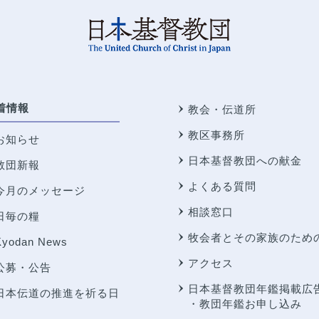
着情報
教会・伝道所
教区事務所
お知らせ
日本基督教団への献金
教団新報
よくある質問
今月のメッセージ
相談窓口
日毎の糧
牧会者とその家族のため
Kyodan News
アクセス
公募・公告
日本基督教団年鑑掲載広
日本伝道の推進を祈る日
・教団年鑑お申し込み