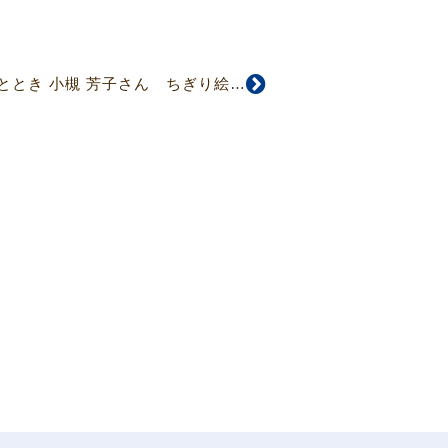
【4788・89号】人ひととき 小槻 芳子さん ちぎり絵に込めた信仰