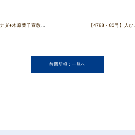
【4787号】在外宣教師報告 カナダ♦木原葉子宣教師／ブラジル♦小井沼眞樹子宣教師
教団新報