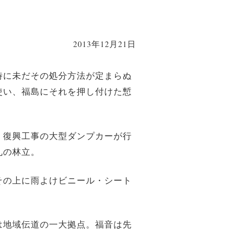
2013年12月21日
時に未だその処分方法が定まらぬ
使い、福島にそれを押し付けた慙
。復興工事の大型ダンプカーが行
札の林立。
その上に雨よけビニール・シート
は地域伝道の一大拠点。福音は先