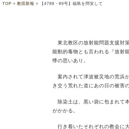
>
>
TOP
教団新報
【4788・89号】福島を問安して
東北教区の放射能問題支援対策
能動的毒物とも言われる『放射
悸の思いあり。
案内されて津波被災地の荒浜か
き交う荒れた道にあの日の被害
除染土は、黒い袋に包まれて本
がかかる。
行き着いたそれぞれの教会に大