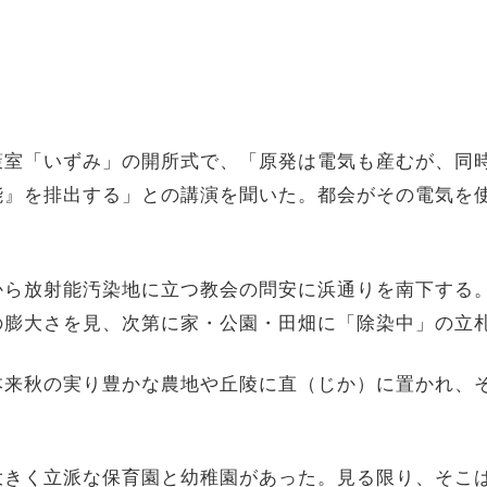
室「いずみ」の開所式で、「原発は電気も産むが、同
能』を排出する」との講演を聞いた。都会がその電気を
ら放射能汚染地に立つ教会の問安に浜通りを南下する
の膨大さを見、次第に家・公園・田畑に「除染中」の立
来秋の実り豊かな農地や丘陵に直（じか）に置かれ、
きく立派な保育園と幼稚園があった。見る限り、そこ