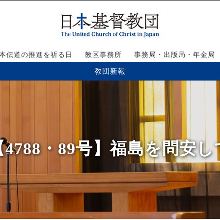
本伝道の推進を祈る日
教区事務所
事務局・出版局・年金局
教団新報
【4788・89号】福島を問安し