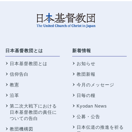
日本基督教団とは
新着情報
日本基督教団とは
お知らせ
信仰告白
教団新報
教憲
今月のメッセージ
沿革
日毎の糧
第二次大戦下における
Kyodan News
日本基督教団の責任に
公募・公告
ついての告白
日本伝道の推進を祈る
教団機構図