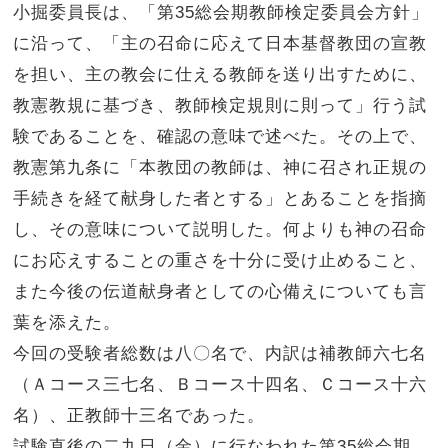
小掘委員長は、「第35総会期教師検定委員会方針」
に沿って、「主の召命に応えて日本基督教団の宣教
を担い、主の教会に仕える教師を送り出すために、
教憲教規に基づき、教師検定規則に則って」行う試
験であることを、確認の意味で述べた。その上で、
教憲第九条に「本教団の教師は、神に召され正規の
手続きを経て献身した者とする」とあることを指摘
し、その意味について説明した。何よりも神の召命
にお応えすることの重さを十分に受け止めること、
また今後の伝道献身者としての心備えについても言
葉を添えた。
今回の受験者総数は八〇名で、内訳は補教師六七名
（Ａコース三七名、Ｂコース十四名、Ｃコース十六
名）、正教師十三名であった。
試験直後の二九日（金）に行なわれた第35総会期