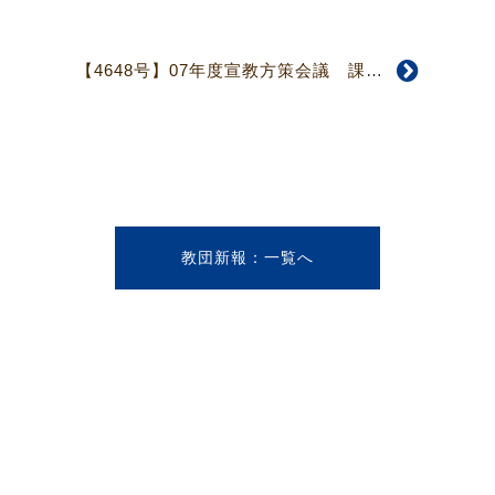
【4648号】07年度宣教方策会議 課題が深く掘り下げられ、幻が高く掲げられ
教団新報