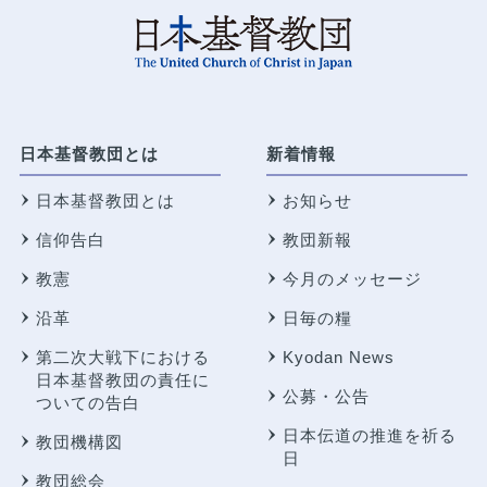
日本基督教団とは
新着情報
日本基督教団とは
お知らせ
信仰告白
教団新報
教憲
今月のメッセージ
沿革
日毎の糧
第二次大戦下における
Kyodan News
日本基督教団の責任に
公募・公告
ついての告白
日本伝道の推進を祈る
教団機構図
日
教団総会