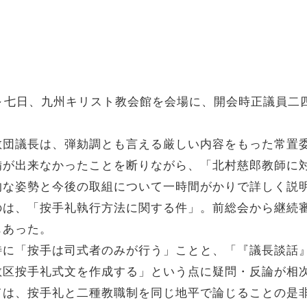
～七日、九州キリスト教会館を会場に、開会時正議員二
。
教団議長は、弾劾調とも言える厳しい内容をもった常置
備が出来なかったことを断りながら、「北村慈郎教師に
的な姿勢と今後の取組について一時間がかりで詳しく説
のは、「按手礼執行方法に関する件」。前総会から継続
もあった。
特に「按手は司式者のみが行う」ことと、「『議長談話
教区按手礼式文を作成する」という点に疑問・反論が相
ては、按手礼と二種教職制を同じ地平で論じることの是