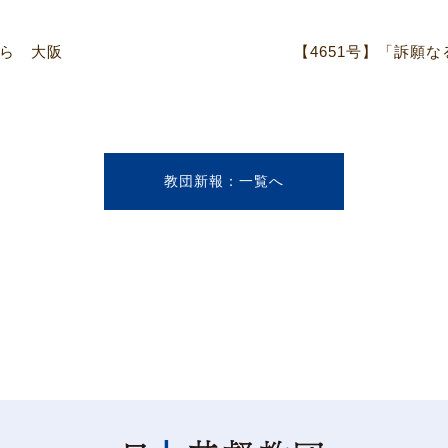
がら 大阪
教団新報