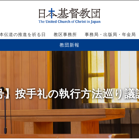
本伝道の推進を祈る日
教区事務所
事務局・出版局・年金局
教団新報
1号】按手礼の執行方法巡り議