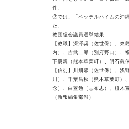
件。
②では、「ベッテルハイムの沖
た。
教団総会議員選挙結果
【教職】深澤奨（佐世保）、東
内）、吉武二郎（別府野口）、
下慶親（熊本草葉町）、明石義
【信徒】川畑馨（佐世保）、浅
川）、千葉昌秋（熊本草葉町）
念）、白蓋勉（志布志）、植木
（新報編集部報）