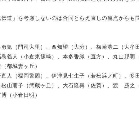
縄伝道」を考慮しないのは合同とらえ直しの観点からも
島勇気（門司大里）、西畑望（大分）、梅崎浩二（大牟
福島義人（小倉東篠崎）、本多香織（直方）、丸山邦明
信（都城妻ヶ丘）
野直人（福岡警固）、伊津見七生子（若松浜ノ町）、多
、松山萠子（武蔵ヶ丘）、大石隆興（佐賀）、渡 勝之
宣博（小倉日明）