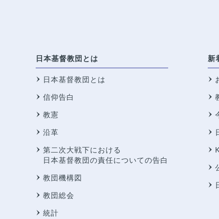
日本基督教団とは
新
日本基督教団とは
信仰告白
教憲
沿革
第二次大戦下における
日本基督教団の責任についての告白
教団機構図
教団総会
統計