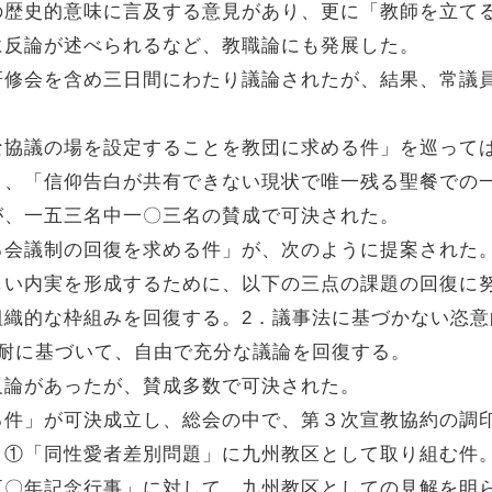
の歴史的意味に言及する意見があり、更に「教師を立て
に反論が述べられるなど、教職論にも発展した。
研修会を含め三日間にわたり議論されたが、結果、常議
な協議の場を設定することを教団に求める件」を巡って
り、「信仰告白が共有できない現状で唯一残る聖餐での
が、一五三名中一〇三名の賛成で可決された。
る会議制の回復を求める件」が、次のように提案された
しい内実を形成するために、以下の三点の課題の回復に
組織的な枠組みを回復する。2．議事法に基づかない恣
忍耐に基づいて、自由で充分な議論を回復する。
反論があったが、賛成多数で可決された。
る件」が可決成立し、総会の中で、第３次宣教協約の調
①「同性愛者差別問題」に九州教区として取り組む件。
五〇年記念行事」に対して、九州教区としての見解を明