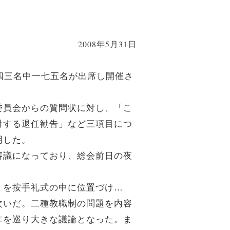
2008年5月31日
四三名中一七五名が出席し開催さ
委員会からの質問状に対し、「こ
対する退任勧告」など三項目につ
明した。
審議になっており、総会前日の夜
』を按手礼式の中に位置づけ…
次いだ。二種教職制の問題を内容
非を巡り大きな議論となった。ま