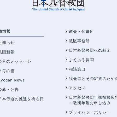
着情報
教会・伝道所
教区事務所
お知らせ
日本基督教団への献金
教団新報
よくある質問
今月のメッセージ
相談窓口
日毎の糧
牧会者とその家族のため
Kyodan News
アクセス
公募・公告
日本基督教団年鑑掲載広
日本伝道の推進を祈る日
・教団年鑑お申し込み
プライバシーポリシー