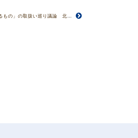
【4651号】「訴願なるもの」の取扱い巡り議論 北海