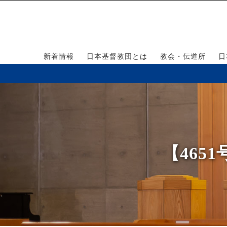
新着情報
日本基督教団とは
教会・伝道所
日
【465