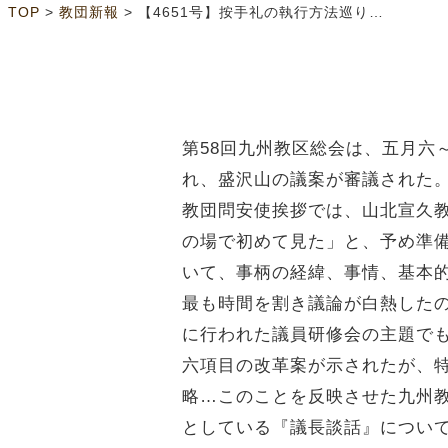
>
>
TOP
教団新報
【4651号】按手礼の執行方法巡り議論 九州
第58回九州教区総会は、五月六
れ、盛沢山の議案が審議された
教団問安使挨拶では、山北宣久
の場で初めて見た」と、予め準
いて、事柄の経緯、事情、基本
最も時間を割き議論が白熱した
に行われた議員研修会の主題で
六項目の改革案が示されたが、
略…このことを反映させた九州
としている『議長談話』につい