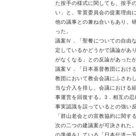
た按手の様式に関しても、按手
い」と、常置委員会の提案理由
他の議事との兼ね合いもあり、
った。
議案Ⅳ．「聖餐についての自由
定しているかどうかで議論があ
がなくなる」との反論があった
議案Ⅴ．「日本基督教団におけ
教団において教会会議にふさわ
当な介入を排し、会議における
事運営を回復する。3．相互の
事実認識を誤っているとの強い
「群山老会との宣教協約に関す
次の二つの建議案が可決された。
の準備をしている「日本伝道一