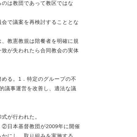
るのは教団であって教区ではな
員会で議案を再検討することとな
は、教憲教規は陪餐者を明確に規
一致が失われたら合同教会の実体
。
努める。1．特定のグループの不
意的議事運営を改善し、適法な議
印式が行われた。
②日本基督教団が2009年に開催
らかにし、取り組みを実施する