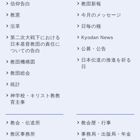
信仰告白
教団新報
教憲
今月のメッセージ
沿革
日毎の糧
第二次大戦下における
Kyodan News
日本基督教団の責任に
公募・公告
ついての告白
日本伝道の推進を祈る
教団機構図
日
教団総会
統計
神学校・キリスト教教
育主事
教会・伝道所
教会暦・行事
教区事務所
事務局・出版局・年金