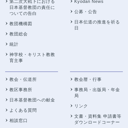
第二次大戦下における
Kyodan News
日本基督教団の責任に
公募・公告
ついての告白
日本伝道の推進を祈る
教団機構図
日
教団総会
統計
神学校・キリスト教教
育主事
教会・伝道所
教会暦・行事
教区事務所
事務局・出版局・年金
局
日本基督教団への献金
リンク
よくある質問
文書・資料集 申請書等
相談窓口
ダウンロードコーナー