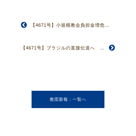
【4671号】小規模教会負担金増危惧する意見 神奈川教区総会
【4671号】ブラジルの直接伝道へ 小井沼眞樹子宣教師派遣式
教団新報