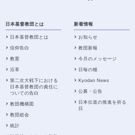
日本基督教団とは
新着情報
日本基督教団とは
お知らせ
信仰告白
教団新報
教憲
今月のメッセージ
沿革
日毎の糧
第二次大戦下における
Kyodan News
日本基督教団の責任に
公募・公告
ついての告白
日本伝道の推進を祈る
教団機構図
日
教団総会
統計