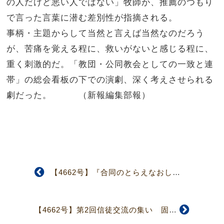
の人だけど悪い人ではない」牧師が、推薦のつもり
で言った言葉に潜む差別性が指摘される。
事柄・主題からして当然と言えば当然なのだろう
が、苦痛を覚える程に、救いがないと感じる程に、
重く刺激的だ。「教団・公同教会としての一致と連
帯」の総会看板の下での演劇、深く考えさせられる
劇だった。 （新報編集部報）
【4662号】『合同のとらえなおし』関連二議案否決
【4662号】第2回信徒交流の集い 固い握手・伝道に奮起