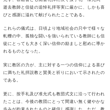
逝去教師と信徒の追悼礼拝等実に厳かに、しかも喜
びと感謝に溢れて献げられたことである。
これらの儀式は、日頃より地域社会の只中で様々な
軋轢の中、孤独な闘いを強いられている教師にも信
徒にとっても大きく深い信仰の励ましと慰めに導か
れるものとなった。
実に教区の力が、主に対する一つの信仰による喜び
に満ちた礼拝説教と賛美と祈りにおいて示されたの
である。
更に、按手礼及び准允式も教団式文に沿って行われ
たことは、今後の教団にとって間違い無く健やかな
歩みが約束されたものと確信し感謝した。ただ、教