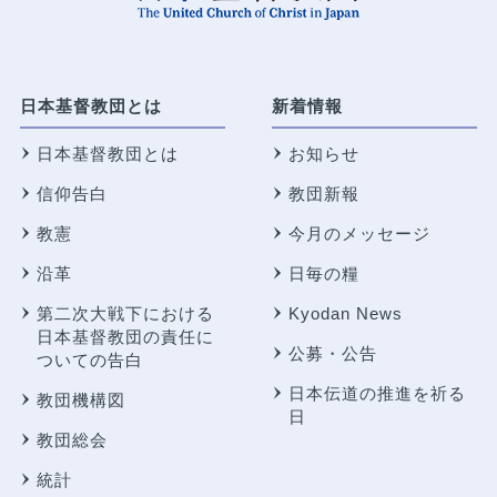
日本基督教団とは
新着情報
日本基督教団とは
お知らせ
信仰告白
教団新報
教憲
今月のメッセージ
沿革
日毎の糧
第二次大戦下における
Kyodan News
日本基督教団の責任に
公募・公告
ついての告白
日本伝道の推進を祈る
教団機構図
日
教団総会
統計