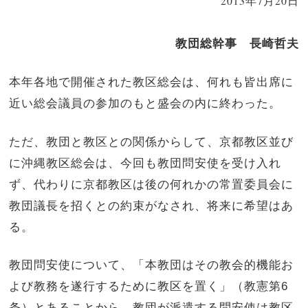
2013年7月20日
教団総幹事 長崎哲夫
本年各地で開催された教区総会は、何れも皆出席に
近い総会議員の参加のもと盛会の内に終わった。
ただ、教団と教区との関係からして、京都教区並び
に沖縄教区総会は、今回も教団問安使を受け入れ
ず、代わりに京都教区は後の何れかの常置委員会に
教団議長を招くとの約束がなされ、将来に希望はあ
る。
教団問安使について、「本教団はその教会的機能お
よび教務を遂行するために教区を置く」（教憲第6
条）とあることから、教団が派遣する問安使は教区