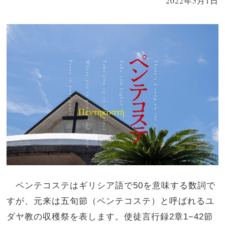
2022年5月1日
ペンテコステはギリシア語で
50
を意味する数詞で
すが、元来は五旬節（ペンテコステ）と呼ばれるユ
ダヤ教の収穫祭を表します。使徒言行録
2
章
1−42
節