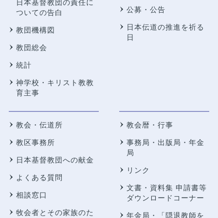
日本基督教団の責任に
公募・公告
ついての告白
日本伝道の推進を祈る
教団機構図
日
教団総会
統計
神学校・キリスト教教
育主事
教会・伝道所
教会暦・行事
教区事務所
事務局・出版局・年金
局
日本基督教団への献金
リンク
よくある質問
文書・資料集 申請書等
相談窓口
ダウンロードコーナー
牧会者とその家族のた
年金局・
「隠退教師を