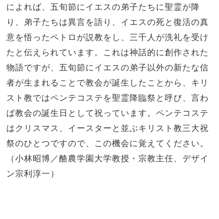
によれば、五旬節にイエスの弟子たちに聖霊が降
り、弟子たちは異言を語り、イエスの死と復活の真
意を悟ったペトロが説教をし、三千人が洗礼を受け
たと伝えられています。これは神話的に創作された
物語ですが、五旬節にイエスの弟子以外の新たな信
者が生まれることで教会が誕生したことから、キリ
スト教ではペンテコステを聖霊降臨祭と呼び、言わ
ば教会の誕生日として祝っています。ペンテコステ
はクリスマス、イースターと並ぶキリスト教三大祝
祭のひとつですので、この機会に覚えてください。
（小林昭博／酪農学園大学教授・宗教主任、デザイ
ン
宗利淳一
）