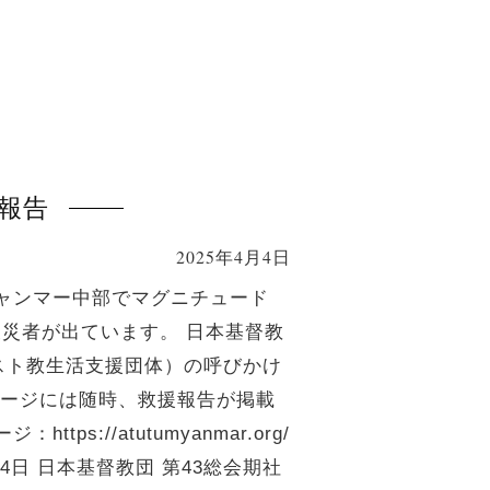
報告
2025年4月4日
ミャンマー中部でマグニチュード
被災者が出ています。 日本基督教
スト教生活支援団体）の呼びかけ
ページには随時、救援報告が掲載
//atutumyanmar.org/
年4月4日 日本基督教団 第43総会期社