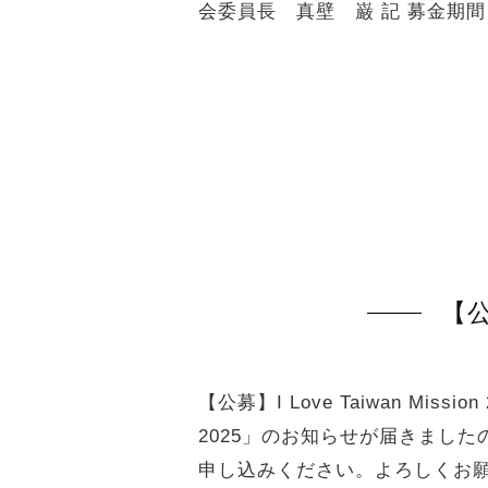
会委員長 真壁 巌 記 募金期
【公
【公募】I Love Taiwan Miss
2025」のお知らせが届きまし
申し込みください。よろしくお願