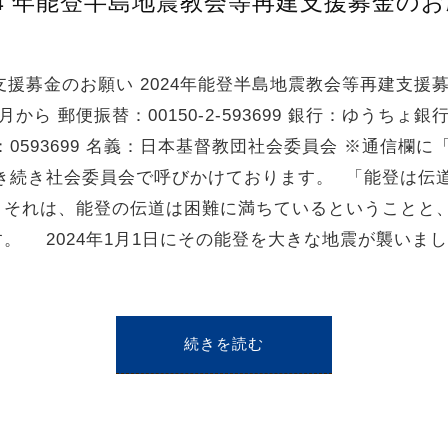
24 年能登半島地震教会等再建支援募金の
支援募金のお願い 2024年能登半島地震教会等再建支援
から 郵便振替：00150-2-593699 銀行：ゆうちょ
0593699 名義：日本基督教団社会委員会 ※通信欄に
き続き社会委員会で呼びかけております。 「能登は
。それは、能登の伝道は困難に満ちているということと
。 2024年1月1日にその能登を大きな地震が襲いまし
続きを読む