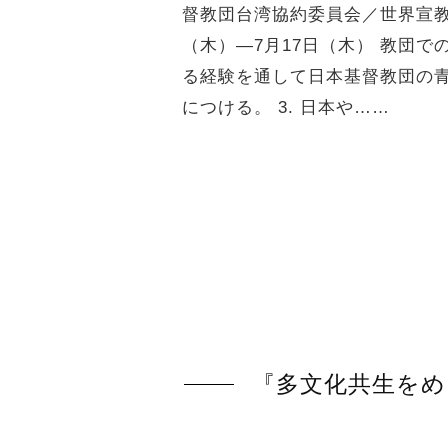
督教団台湾協約委員会／世界宣教委
（木）―7月17日（木） 教団での事
る経験を通して日本基督教団の青
につける。 3. 日本や……
『多文化共生をめ