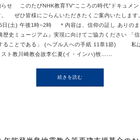
せ このたびNHK教育TV“こころの時代”ドキュメン
。 ぜひ皆様にごらんいただきたくご案内いたします。
 4月 5日(土) 午後1時~2時 ＊内容は、信仰の証し あ
川崎歴史ミュージアム』実現に向けてご協力ください 「
ることである」 (へブル人への手紙 11章1節) 私は現
リスト教川崎教会故李仁夏(イ・インハ)牧……
続きを読む