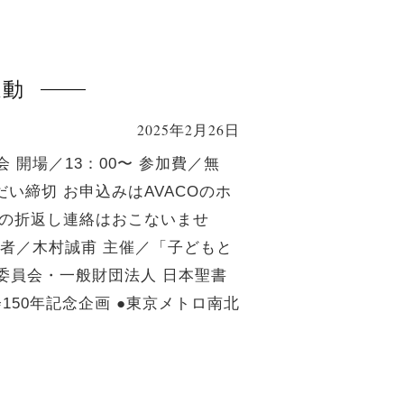
運動
2025年2月26日
 開場／13：00〜 参加費／無
だい締切 お申込みはAVACOのホ
付後の折返し連絡はおこないませ
者／木村誠甫 主催／「子どもと
委員会・一般財団法人 日本聖書
150年記念企画 ●東京メトロ南北