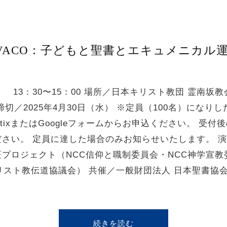
VACO：子どもと聖書とエキュメニカル
13：30〜15：00 場所／日本キリスト教団 霊南坂教会
切／2025年4月30日（水） ※定員（100名）になりし
tixまたはGoogleフォームからお申込ください。 受
さい。 定員に達した場合のみお知らせいたします。 演
プロジェクト（NCC信仰と職制委員会・NCC神学宣教
スト教伝道協議会） 共催／一般財団法人 日本聖書協会
続きを読む