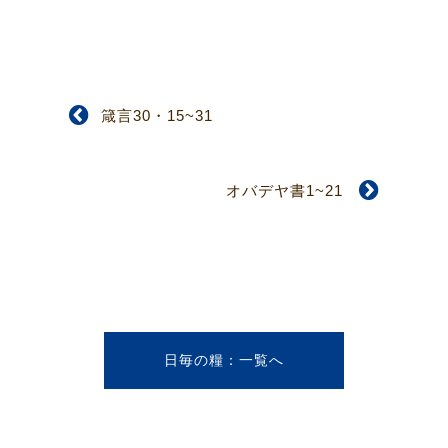
箴言30・15~31
オバデヤ書1~21
日毎の糧