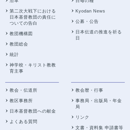
沿革
日毎の糧
第二次大戦下における
Kyodan News
日本基督教団の責任に
公募・公告
ついての告白
日本伝道の推進を祈る
教団機構図
日
教団総会
統計
神学校・キリスト教教
育主事
教会・伝道所
教会暦・行事
教区事務所
事務局・出版局・年金
局
日本基督教団への献金
リンク
よくある質問
文書・資料集 申請書等