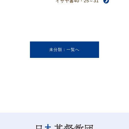
イザヤ書40・25～31
未分類