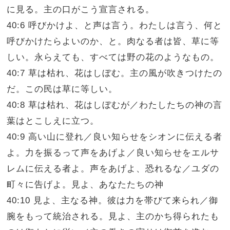
に見る。主の口がこう宣言される。
40:6 呼びかけよ、と声は言う。わたしは言う、何と
呼びかけたらよいのか、と。肉なる者は皆、草に等
しい。永らえても、すべては野の花のようなもの。
40:7 草は枯れ、花はしぼむ。主の風が吹きつけたの
だ。この民は草に等しい。
40:8 草は枯れ、花はしぼむが／わたしたちの神の言
葉はとこしえに立つ。
40:9 高い山に登れ／良い知らせをシオンに伝える者
よ。力を振るって声をあげよ／良い知らせをエルサ
レムに伝える者よ。声をあげよ、恐れるな／ユダの
町々に告げよ。見よ、あなたたちの神
40:10 見よ、主なる神。彼は力を帯びて来られ／御
腕をもって統治される。見よ、主のかち得られたも