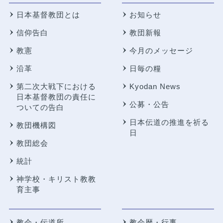
日本基督教団とは
お知らせ
信仰告白
教団新報
教憲
今月のメッセージ
沿革
日毎の糧
第二次大戦下における
Kyodan News
日本基督教団の責任に
公募・公告
ついての告白
日本伝道の推進を祈る
教団機構図
日
教団総会
統計
神学校・キリスト教教
育主事
教会・伝道所
教会暦・行事