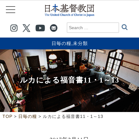
日毎の糧
,
未分類
ルカによる福音書11・1～13
>
>
TOP
日毎の糧
ルカによる福音書11・1～13