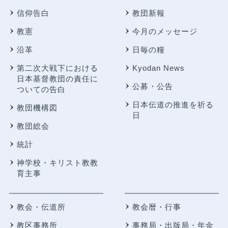
信仰告白
教団新報
教憲
今月のメッセージ
沿革
日毎の糧
第二次大戦下における
Kyodan News
日本基督教団の責任に
公募・公告
ついての告白
日本伝道の推進を祈る
教団機構図
日
教団総会
統計
神学校・キリスト教教
育主事
教会・伝道所
教会暦・行事
教区事務所
事務局・出版局・年金