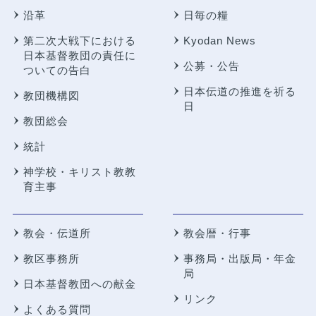
沿革
日毎の糧
第二次大戦下における
Kyodan News
日本基督教団の責任に
公募・公告
ついての告白
日本伝道の推進を祈る
教団機構図
日
教団総会
統計
神学校・キリスト教教
育主事
教会・伝道所
教会暦・行事
教区事務所
事務局・出版局・年金
局
日本基督教団への献金
リンク
よくある質問