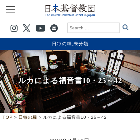
日毎の糧
,
未分類
ルカによる福音書10・25～42
>
>
TOP
日毎の糧
ルカによる福音書10・25～42