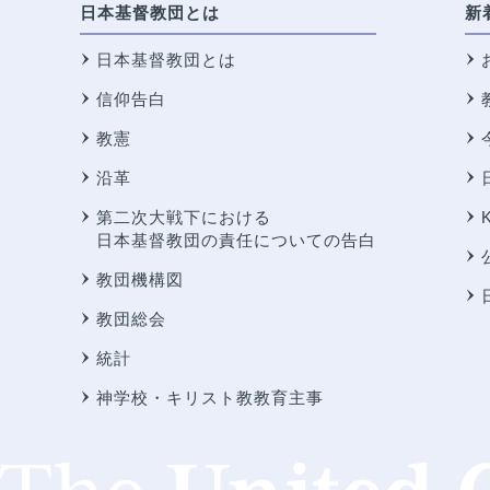
日本基督教団とは
新
日本基督教団とは
信仰告白
教憲
沿革
第二次大戦下における
日本基督教団の責任についての告白
教団機構図
教団総会
統計
神学校・キリスト教教育主事