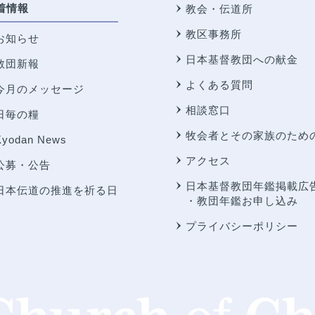
着情報
教会・伝道所
教区事務所
お知らせ
日本基督教団への献金
教団新報
よくある質問
今月のメッセージ
相談窓口
日毎の糧
牧会者とその家族のため
Kyodan News
アクセス
公募・公告
日本基督教団年鑑掲載広
日本伝道の推進を祈る日
・教団年鑑お申し込み
プライバシーポリシー