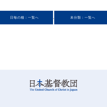
,
日毎の糧
未分類