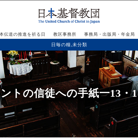
本伝道の推進を祈る日
教区事務所
事務局・出版局・年金局
日毎の糧
,
未分類
ントの信徒への手紙一13・1