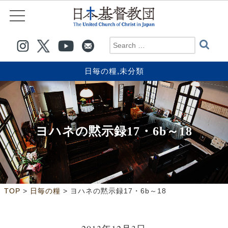
日毎の糧
,
未分類
ヨハネの黙示録17・6b～18
>
>
TOP
日毎の糧
ヨハネの黙示録17・6b～18