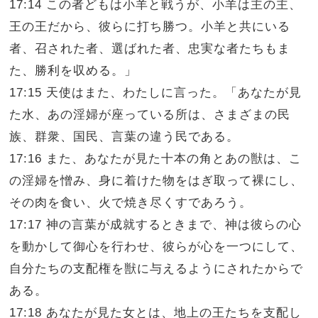
17:14 この者どもは小羊と戦うが、小羊は主の主、
王の王だから、彼らに打ち勝つ。小羊と共にいる
者、召された者、選ばれた者、忠実な者たちもま
た、勝利を収める。」
17:15 天使はまた、わたしに言った。「あなたが見
た水、あの淫婦が座っている所は、さまざまの民
族、群衆、国民、言葉の違う民である。
17:16 また、あなたが見た十本の角とあの獣は、こ
の淫婦を憎み、身に着けた物をはぎ取って裸にし、
その肉を食い、火で焼き尽くすであろう。
17:17 神の言葉が成就するときまで、神は彼らの心
を動かして御心を行わせ、彼らが心を一つにして、
自分たちの支配権を獣に与えるようにされたからで
ある。
17:18 あなたが見た女とは、地上の王たちを支配し