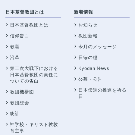
日本基督教団とは
新着情報
日本基督教団とは
お知らせ
信仰告白
教団新報
教憲
今月のメッセージ
沿革
日毎の糧
第二次大戦下における
Kyodan News
日本基督教団の責任に
公募・公告
ついての告白
日本伝道の推進を祈る
教団機構図
日
教団総会
統計
神学校・キリスト教教
育主事