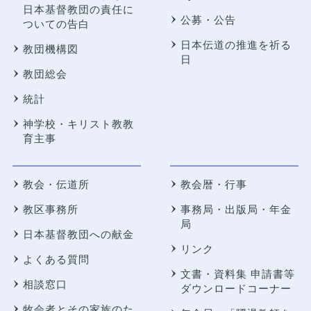
日本基督教団の責任に
公募・公告
ついての告白
日本伝道の推進を祈る
教団機構図
日
教団総会
統計
神学校・キリスト教教
育主事
教会・伝道所
教会暦・行事
教区事務所
事務局・出版局・年金
局
日本基督教団への献金
リンク
よくある質問
文書・資料集 申請書等
相談窓口
ダウンロードコーナー
牧会者とその家族のた