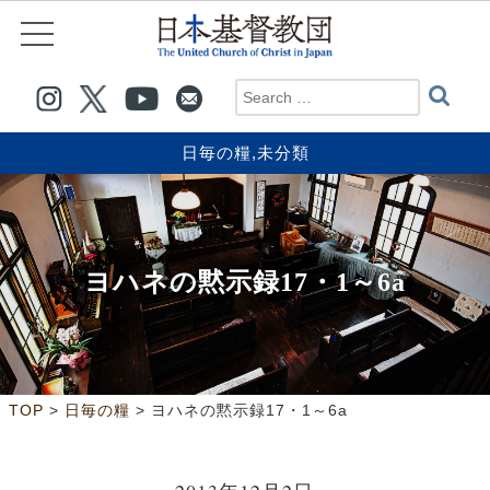
日毎の糧
,
未分類
ヨハネの黙示録17・1～6a
>
>
TOP
日毎の糧
ヨハネの黙示録17・1～6a