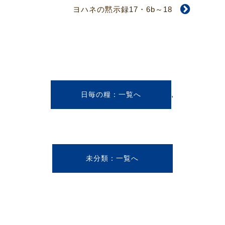
ヨハネの黙示録17・6b～18
,
日毎の糧
未分類