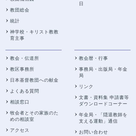
日
教団総会
統計
神学校・キリスト教教
育主事
教会・伝道所
教会暦・行事
教区事務所
事務局・出版局・年金
局
日本基督教団への献金
リンク
よくある質問
文書・資料集 申請書等
相談窓口
ダウンロードコーナー
牧会者とその家族のた
年金局・
「隠退教師を
めの相談室
支える運動」通信
アクセス
お問い合わせ