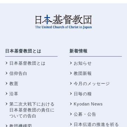
日本基督教団とは
新着情報
日本基督教団とは
お知らせ
信仰告白
教団新報
教憲
今月のメッセージ
沿革
日毎の糧
第二次大戦下における
Kyodan News
日本基督教団の責任に
公募・公告
ついての告白
日本伝道の推進を祈る
教団機構図