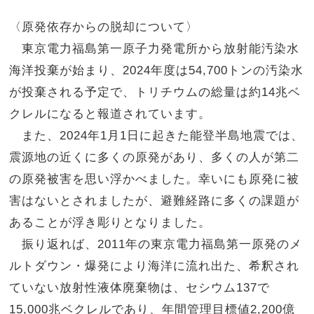
〈原発依存からの脱却について〉
東京電力福島第一原子力発電所から放射能汚染水
海洋投棄が始まり、
2024
年度は
54,700
トンの汚染水
が投棄される予定で、トリチウムの総量は約
14
兆ベ
クレルになると報道されています。
また、
2024
年
1
月
1
日に起きた能登半島地震では、
震源地の近くに多くの原発があり、多くの人が第二
の原発被害を思い浮かべました。幸いにも原発に被
害はないとされましたが、避難経路に多くの課題が
あることが浮き彫りとなりました。
振り返れば、
2011
年の東京電力福島第一原発のメ
ルトダウン・爆発により海洋に流れ出た、希釈され
ていない放射性液体廃棄物は、セシウム
137
で
15,000
兆ベクレルであり、年間管理目標値
2,200
億