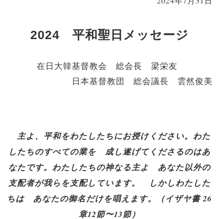
2024年7月31日
2024
平和聖日メッセージ
在日大韓基督教会 総会長 梁栄友
日本基督教団 総会議長 雲然俊美
主よ、平和をわたしたちにお授けください。わた
したちのすべての業を 成し遂げてくださるのはあ
なたです。わたしたちの神なる主よ あなた以外の
支配者が我らを支配しています。 しかしわたした
ちは あなたの御名だけを唱えます。（イザヤ書 26
章12節〜13節）