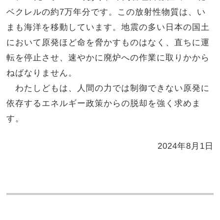
ベクレルの約
7
万年分です。この放射性物質は、い
まも海洋を移動しています。地震の多い日本の国土
において原発ほど命を脅かすものはなく、直ちに運
転を停止させ、速やかに廃炉への作業に取りかから
ねばなりません。
わたしどもは、人間の力では制御できない原発に
依存するエネルギー政策からの脱却を強く求めま
す。
2024年8月1日