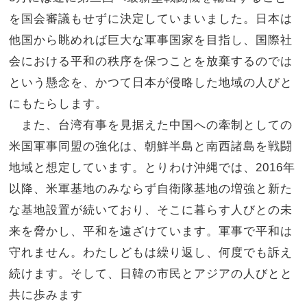
を国会審議もせずに決定していまいました。日本は
他国から眺めれば巨大な軍事国家を目指し、国際社
会における平和の秩序を保つことを放棄するのでは
という懸念を、かつて日本が侵略した地域の人びと
にもたらします。
また、台湾有事を見据えた中国への牽制としての
米国軍事同盟の強化は、朝鮮半島と南西諸島を戦闘
地域と想定しています。とりわけ沖縄では、
2016
年
以降、米軍基地のみならず自衛隊基地の増強と新た
な基地設置が続いており、そこに暮らす人びとの未
来を脅かし、平和を遠ざけています。軍事で平和は
守れません。わたしどもは繰り返し、何度でも訴え
続けます。そして、日韓の市民とアジアの人びとと
共に歩みます