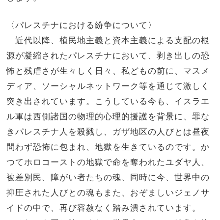
〈パレスチナにおける紛争について〉
近代以降、植民地主義と資本主義による支配の根
源が凝縮されたパレスチナにおいて、剥き出しの恐
怖と残虐さが生々しく日々、私どもの前に、マスメ
ディア、ソーシャルネットワーク等を通じて激しく
突き出されています。こうしている今も、イスラエ
ル軍は西側諸国の物理的心理的援護を背景に、罪な
きパレスチナ人を殺戮し、ガザ地区の人びとは昼夜
問わず恐怖に包まれ、地獄を生きているのです。か
つてホロコーストの地獄で命を奪われたユダヤ人、
被差別民、障がい者たちの魂、同時に今、世界中の
抑圧された人びとの魂もまた、おぞましいジェノサ
イドの中で、再び容赦なく踏み潰されています。