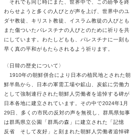
それでも同じ時にまた、世界中で、この紛争を終
わらせようと多くの人びとが声を上げ、世界中のユ
ダヤ教徒、キリスト教徒、イスラム教徒の人びとも
また傷ついたパレスチナの人びとのために祈りを共
にしています。わたしどもも、パレスチナに一刻も
早く真の平和がもたらされるよう祈ります。
〈日韓の歴史について〉
1910
年の朝鮮併合により日本の植民地とされた朝
鮮半島から、日本の軍需工場や鉱山、炭鉱に労働力
として強制連行された朝鮮人労働者を追悼する碑が
日本各地に建立されています。その中で
2024
年
1
月
29
日、多くの市民の反対の声を無視し、群馬県知事
は群馬県立公園「群馬の森」に建立された「記憶
反省 そして友好」と刻まれた朝鮮人労働者追悼碑