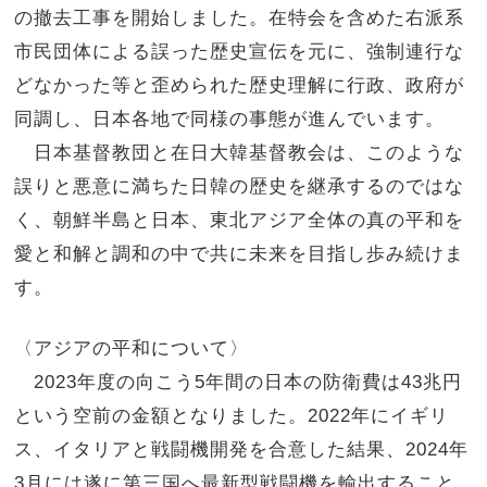
の撤去工事を開始しました。在特会を含めた右派系
市民団体による誤った歴史宣伝を元に、強制連行な
どなかった等と歪められた歴史理解に行政、政府が
同調し、日本各地で同様の事態が進んでいます。
日本基督教団と在日大韓基督教会は、このような
誤りと悪意に満ちた日韓の歴史を継承するのではな
く、朝鮮半島と日本、東北アジア全体の真の平和を
愛と和解と調和の中で共に未来を目指し歩み続けま
す。
〈アジアの平和について〉
2023
年度の向こう
5
年間の日本の防衛費は
43
兆円
という空前の金額となりました。
2022
年にイギリ
ス、イタリアと戦闘機開発を合意した結果、
2024
年
3
月には遂に第三国へ最新型戦闘機を輸出すること