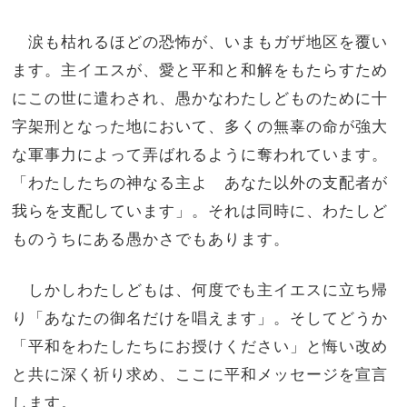
涙も枯れるほどの恐怖が、いまもガザ地区を覆い
ます。主イエスが、愛と平和と和解をもたらすため
にこの世に遣わされ、愚かなわたしどものために十
字架刑となった地において、多くの無辜の命が強大
な軍事力によって弄ばれるように奪われています。
「わたしたちの神なる主よ あなた以外の支配者が
我らを支配しています」。それは同時に、わたしど
ものうちにある愚かさでもあります。
しかしわたしどもは、何度でも主イエスに立ち帰
り「あなたの御名だけを唱えます」。そしてどうか
「平和をわたしたちにお授けください」と悔い改め
と共に深く祈り求め、ここに平和メッセージを宣言
します。