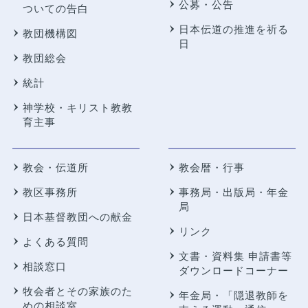
公募・公告
ついての告白
日本伝道の推進を祈る
教団機構図
日
教団総会
統計
神学校・キリスト教教
育主事
教会・伝道所
教会暦・行事
教区事務所
事務局・出版局・年金
局
日本基督教団への献金
リンク
よくある質問
文書・資料集 申請書等
相談窓口
ダウンロードコーナー
牧会者とその家族のた
年金局・
「隠退教師を
めの相談室