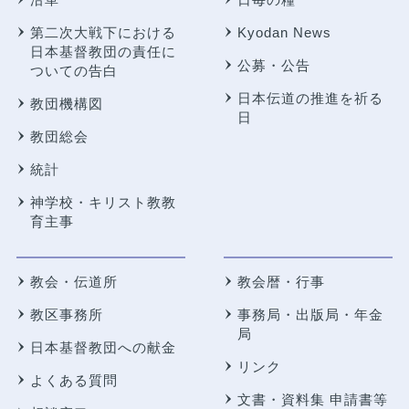
第二次大戦下における
Kyodan News
日本基督教団の責任に
公募・公告
ついての告白
日本伝道の推進を祈る
教団機構図
日
教団総会
統計
神学校・キリスト教教
育主事
教会・伝道所
教会暦・行事
教区事務所
事務局・出版局・年金
局
日本基督教団への献金
リンク
よくある質問
文書・資料集 申請書等