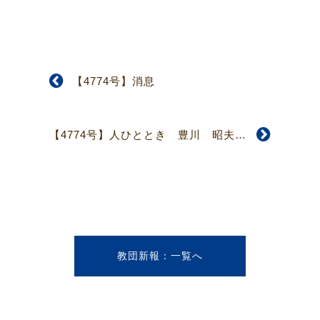
【4774号】消息
【4774号】人ひととき 豊川 昭夫さん 伝道の喜び
教団新報