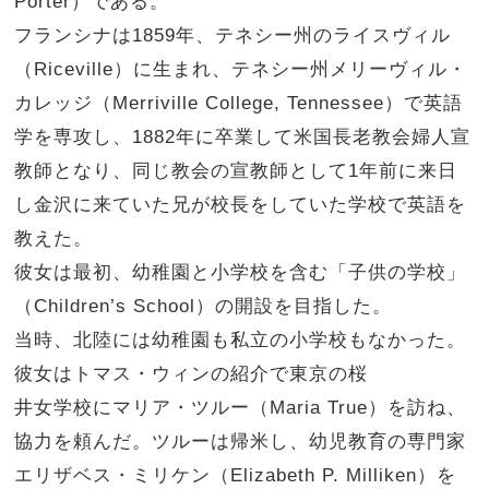
Porter）である。
フランシナは1859年、テネシー州のライスヴィル
（Riceville）に生まれ、テネシー州メリーヴィル・
カレッジ（Merriville College, Tennessee）で英語
学を専攻し、1882年に卒業して米国長老教会婦人宣
教師となり、同じ教会の宣教師として1年前に来日
し金沢に来ていた兄が校長をしていた学校で英語を
教えた。
彼女は最初、幼稚園と小学校を含む「子供の学校」
（Children’s School）の開設を目指した。
当時、北陸には幼稚園も私立の小学校もなかった。
彼女はトマス・ウィンの紹介で東京の桜
井女学校にマリア・ツルー（Maria True）を訪ね、
協力を頼んだ。ツルーは帰米し、幼児教育の専門家
エリザベス・ミリケン（Elizabeth P. Milliken）を