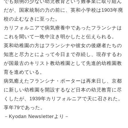
でも類例の少ない幼児教育という難事業に取り組ん
だが、国家統制の力の前に、英和小学校は1903年廃
校の止むなきに至った。
カリフォルニアで病気療養中であったフランシナは
これを聞いて一晩中泣き明かしたと伝えられる。
英和幼稚園の方はフランシナや彼女の後継者たちの
知恵と尽力とによって今日まで存続し、現存するわ
が国最古のキリスト教幼稚園として先進的幼稚園教
育を進めている。
病気癒えたフランシナ・ポーターは再来日し、京都
に新しい幼稚園を開設するなど日本の幼児教育に尽
くしたが、1939年カリフォルニアで天に召された。
享年79であった。
－Kyodan Newsletterより－