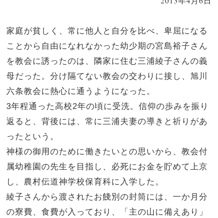
2013年4月6日
家庭が貧しく、常に他人と自分を比べ、卑屈になる
ことから自由になれなかった幼少期の宮島裕子さん
を教会に誘ったのは、隣家に住む三浦綾子さんの義
母だった。分け隔てない教会の交わりに接し、旭川
六条教会に熱心に通うようになった。
3年程通った高校2年の頃に受洗。信仰の歩みを振り
返ると、背後には、常に三浦夫妻の導きと祈りがあ
ったという。
神様の御用のために働きたいとの思いから、教会付
属幼稚園の先生を目指し、必死にお金を貯めて上京
し、農村伝道神学校保育科に入学した。
綾子さんから渡されたお餞別の封筒には、一か月分
の寮費、食費が入っており、「主の山に備えあり」