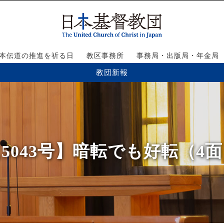
本伝道の推進を祈る日
教区事務所
事務局・出版局・年金局
教団新報
5043号】暗転でも好転（4