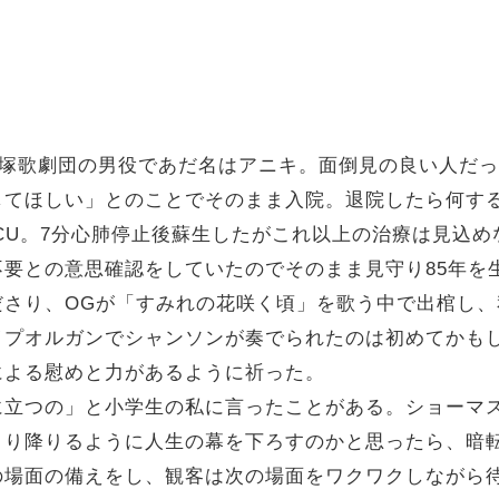
宝塚歌劇団の男役であだ名はアニキ。面倒見の良い人だ
してほしい」とのことでそのまま入院。退院したら何す
CU。7分心肺停止後蘇生したがこれ以上の治療は見込め
要との意思確認をしていたのでそのまま見守り85年を
さり、OGが「すみれの花咲く頃」を歌う中で出棺し、
イプオルガンでシャンソンが奏でられたのは初めてかも
による慰めと力があるように祈った。
立つの」と小学生の私に言ったことがある。ショーマ
くり降りるように人生の幕を下ろすのかと思ったら、暗
の場面の備えをし、観客は次の場面をワクワクしながら