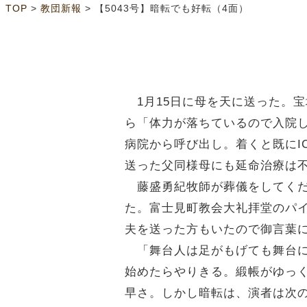
>
>
TOP
教団新報
【5043号】暗転でも好転（4面）
1月15日に母を天に送った。
ら「体力が落ちているので入院
病院から呼び出し。着くと既にI
送った父同様母にも延命治療は不
藤盛勇紀牧師が葬儀をしてくだ
た。富士見町教会大礼拝堂のパ
夫を送った方もいたので御言葉
「舞台人は足がもげても舞台に
始めたらやりきる。緞帳がゆっ
早さ。しかし暗転は、演者は次