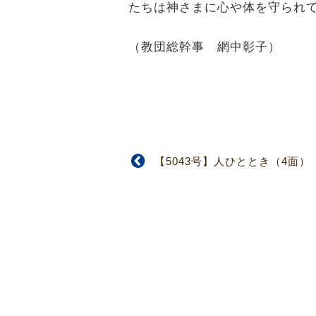
たちは神さまに心や体を守られ
（教団総幹事 網中彰子）
【5043号】人ひととき（4面）