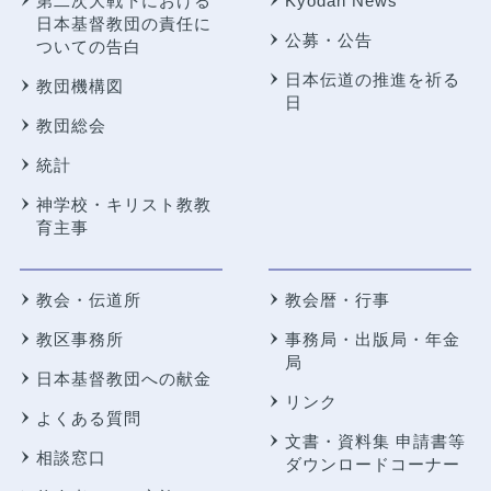
第二次大戦下における
Kyodan News
日本基督教団の責任に
公募・公告
ついての告白
日本伝道の推進を祈る
教団機構図
日
教団総会
統計
神学校・キリスト教教
育主事
教会・伝道所
教会暦・行事
教区事務所
事務局・出版局・年金
局
日本基督教団への献金
リンク
よくある質問
文書・資料集 申請書等
相談窓口
ダウンロードコーナー