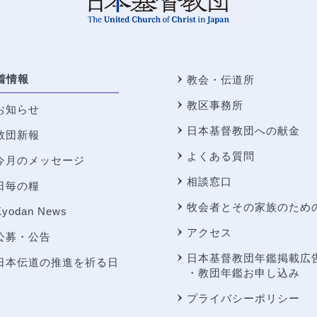
着情報
教会・伝道所
教区事務所
お知らせ
日本基督教団への献金
教団新報
よくある質問
今月のメッセージ
相談窓口
日毎の糧
牧会者とその家族のため
Kyodan News
アクセス
公募・公告
日本基督教団年鑑掲載広
日本伝道の推進を祈る日
・教団年鑑お申し込み
プライバシーポリシー