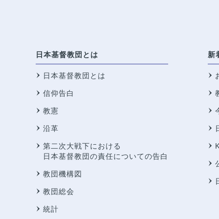
日本基督教団とは
新
日本基督教団とは
信仰告白
教憲
沿革
第二次大戦下における
日本基督教団の責任についての告白
教団機構図
教団総会
統計