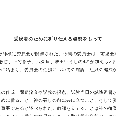
受験者のために祈り仕える姿勢をもって
の教師検定委員会が開催された。今期の委員会は、前総
敏勝、上竹裕子、武久盾、成田いうしの4名が加えられ
介に始まり、委員会の任務についての確認、組織の編成
。
の作成、課題論文や説教の採点、試験当日の試験監督
ために祈ること、神の召しの前に共に立つこと、そして
も重要であると述べられた。教師を立てることは神の御