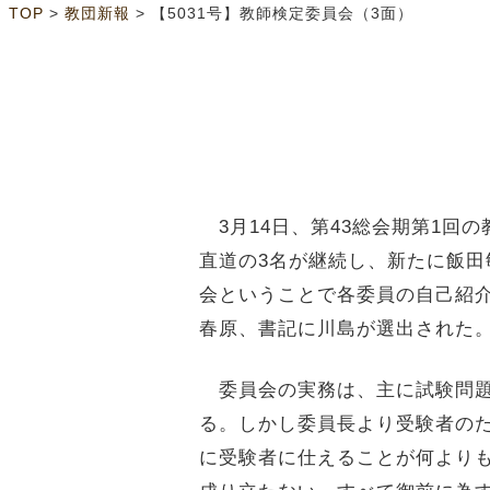
>
>
TOP
教団新報
【5031号】︎教師検定委員会（3面）
3月14日、第43総会期第1回
直道の3名が継続し、新たに飯田
会ということで各委員の自己紹
春原、書記に川島が選出された
委員会の実務は、主に試験問題
る。しかし委員長より受験者の
に受験者に仕えることが何より