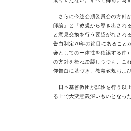
成り立たない。すべて御前に為
さらに今総会期委員会の方針が
師論』と「教規から導き出され
と意見交換を行う要望がなされ
告白制定70年の節目にあること
会としての一体性を確認する件
の方針を概ね踏襲しつつも、こ
仰告白に基づき、教憲教規およ
日本基督教団が試験を行う以上
る上で大変意義深いものとなっ