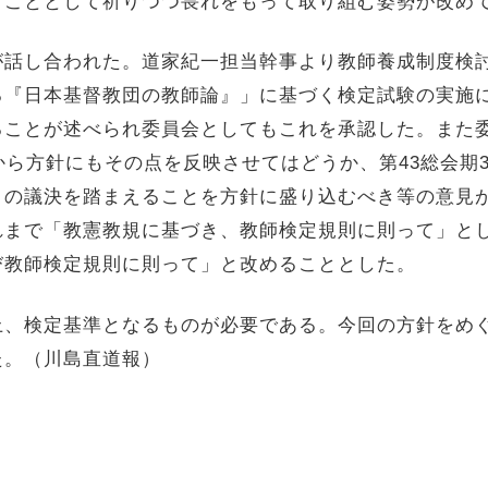
すこととして祈りつつ畏れをもって取り組む姿勢が改め
話し合われた。道家紀一担当幹事より教師養成制度検
る『日本基督教団の教師論』」に基づく検定試験の実施
ることが述べられ委員会としてもこれを承認した。また
から方針にもその点を反映させてはどうか、第43総会期
）の議決を踏まえることを方針に盛り込むべき等の意見
れまで「教憲教規に基づき、教師検定規則に則って」と
び教師検定規則に則って」と改めることとした。
、検定基準となるものが必要である。今回の方針をめ
た。（川島直道報）