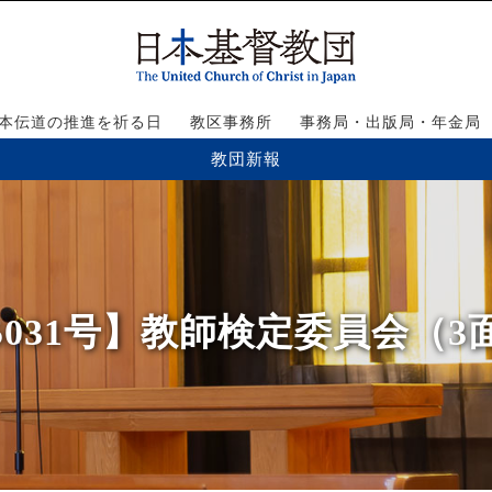
本伝道の推進を祈る日
教区事務所
事務局・出版局・年金局
教団新報
5031号】︎教師検定委員会（3