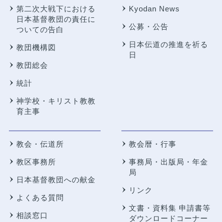
第二次大戦下における
Kyodan News
日本基督教団の責任に
公募・公告
ついての告白
日本伝道の推進を祈る
教団機構図
日
教団総会
統計
神学校・キリスト教教
育主事
教会・伝道所
教会暦・行事
教区事務所
事務局・出版局・年金
局
日本基督教団への献金
リンク
よくある質問
文書・資料集 申請書等
相談窓口
ダウンロードコーナー