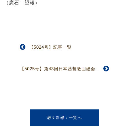
（廣石 望報）
【5024号】記事一覧
【5025号】第43回日本基督教団総会 キリストの体なる教会の形成（1面）
教団新報