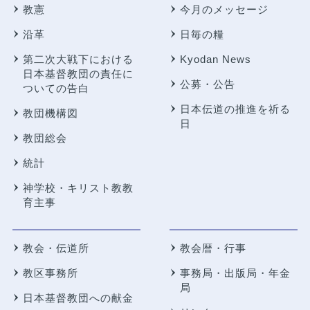
教憲
今月のメッセージ
沿革
日毎の糧
第二次大戦下における
Kyodan News
日本基督教団の責任に
公募・公告
ついての告白
日本伝道の推進を祈る
教団機構図
日
教団総会
統計
神学校・キリスト教教
育主事
教会・伝道所
教会暦・行事
教区事務所
事務局・出版局・年金
局
日本基督教団への献金