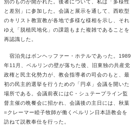
別のものが開かれた。後者について、私は「多様性
と差別」に参加した。会議と展示を通して、西欧型
のキリスト教宣教が各地で多様な様相を示し、それ
ゆえ「脱植民地化」の課題もまた複雑であることを
再認識した。
宿泊先はボンヘッファー・ホテルであった。1989
年11月、ベルリンの壁が落ちた後、旧東独の共産党
政権と民主化勢力が、教会指導者の司会のもと、最
初の民主的選挙を行うための「円卓」会議を開いた
場所である。会議前夜にはC・シュテープライン監
督主催の晩餐会に招かれ、会議後の主日には、秋葉
=クレーマー睦子牧師が働くベルリン日本語教会を
訪ねて説教奉仕を行った。