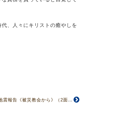
時代、人々にキリストの癒やしを
【5022号】能登半島地震報告《被災教会から》（2面）