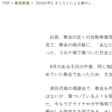
>
>
TOP
教団新報
【5022号】キリストによる癒やしを（6面）
以前、教会の近くの自動車修理
見て、教会の掲示板に、「あな
った。コロナ禍で傷ついた社会
6月のある主日の午後、同じ地
めていた教会であったため、大
就任式後の感謝会で、教会を代
はないが、傷ついている人々を
た。今もウクライナやガザ地域
癒やしを提供する場である。そ