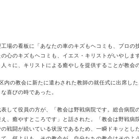
工場の看板に「あなたの車のキズもヘコミも、プロの
たの心のキズもヘコミも、イエス・キリストがいやしま
と人々に、キリストによる癒やしを提供することが教会
区内の教会に新たに遣わされた教師の就任式に出席した
きな喜びの時であった。
表して役員の方が、「教会は野戦病院です。総合病院
迎え、癒やすところです」と話された。「教会は野戦病
での戦闘が続いている状況であるため、一瞬ドキッとし
して、何よりも、その教会が、自分たちの教会はそのよ