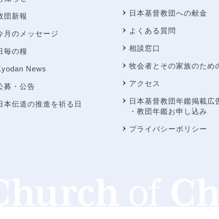
日本基督教団への献金
教団新報
よくある質問
今月のメッセージ
相談窓口
日毎の糧
牧会者とその家族のため
Kyodan News
アクセス
公募・公告
日本基督教団年鑑掲載広
日本伝道の推進を祈る日
・教団年鑑お申し込み
プライバシーポリシー