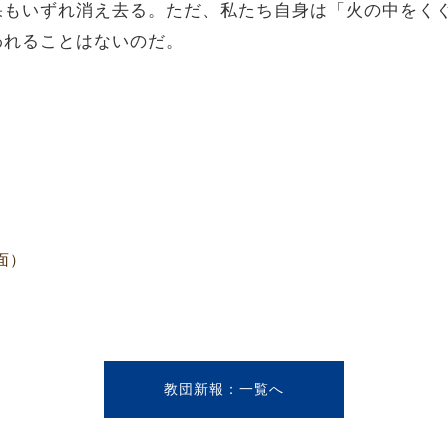
果もいずれ消え去る。ただ、私たち自身は「火の中をく
われることはないのだ。
面）
教団新報