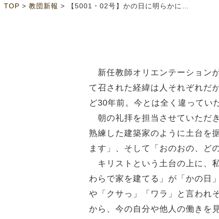
>
>
TOP
教団新報
【5001・02号】かの日に明らかに（6面）
新任教師オリエンテーションが
て召された経緯は人それぞれだ
ど30年前。今とは全く違ってい
朝の礼拝を担当させていただき
熟練した建築家のように土台を
ます」、そして「おのおの、ど
キリストという土台の上に、私
わらで家を建てる」が「かの日
や「クサっ」「ワラ」と言われ
から、今の自分や他人の働きを