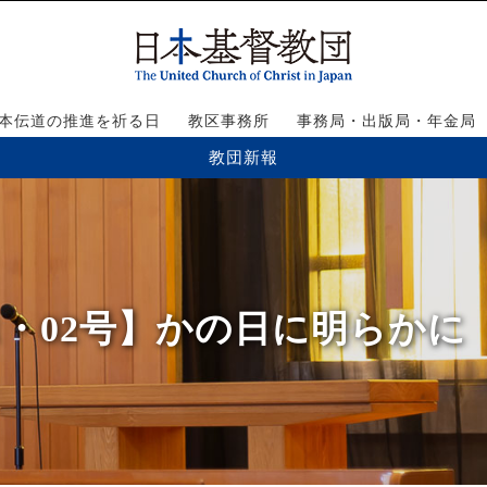
本伝道の推進を祈る日
教区事務所
事務局・出版局・年金局
教団新報
01・02号】かの日に明らかに