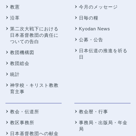
教憲
今月のメッセージ
沿革
日毎の糧
第二次大戦下における
Kyodan News
日本基督教団の責任に
公募・公告
ついての告白
日本伝道の推進を祈る
教団機構図
日
教団総会
統計
神学校・キリスト教教
育主事
教会・伝道所
教会暦・行事
教区事務所
事務局・出版局・年金
局
日本基督教団への献金