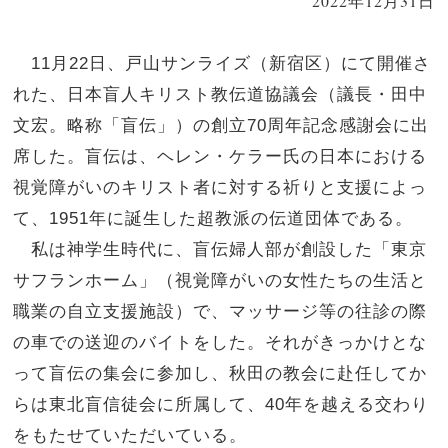
2022年12月31日
11月22日、戸山サンライズ（新宿区）にて開催さ
れた、日本盲人キリスト教伝道協議会（議長・田中
文宏。略称「盲伝」）の創立70周年記念感謝会に出
席した。盲伝は、ヘレン・ケラー氏の日本における
視覚障がいのキリスト者に対する祈りと支援によっ
て、1951年に誕生した超教派の伝道団体である。
私は神学生時代に、盲伝婦人部が創設した「東京
サフランホーム」（視覚障がいの女性たちの生活と
職業の自立支援施設）で、マッサージ等の往診の際
の車での送迎のバイトをした。それがきっかけとな
って盲伝の集会に参加し、秋田の教会に赴任してか
らは東北盲信徒会に所属して、40年を越える交わり
をもたせていただいている。