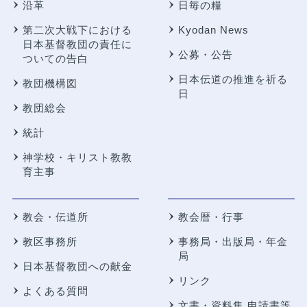
沿革
日毎の糧
第二次大戦下における
Kyodan News
日本基督教団の責任に
公募・公告
ついての告白
日本伝道の推進を祈る
教団機構図
日
教団総会
統計
神学校・キリスト教教
育主事
教会・伝道所
教会暦・行事
教区事務所
事務局・出版局・年金
局
日本基督教団への献金
リンク
よくある質問
文書・資料集 申請書等