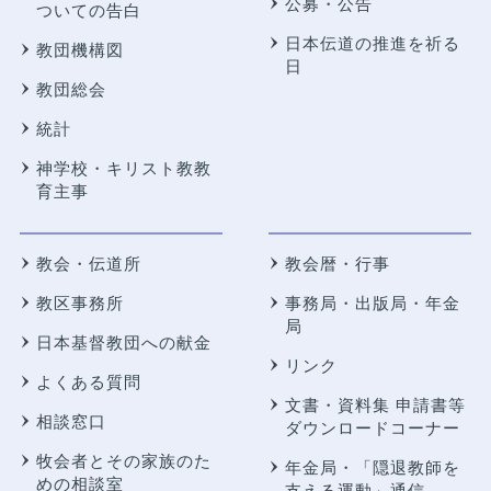
公募・公告
ついての告白
日本伝道の推進を祈る
教団機構図
日
教団総会
統計
神学校・キリスト教教
育主事
教会・伝道所
教会暦・行事
教区事務所
事務局・出版局・年金
局
日本基督教団への献金
リンク
よくある質問
文書・資料集 申請書等
相談窓口
ダウンロードコーナー
牧会者とその家族のた
年金局・
「隠退教師を
めの相談室
支える運動」通信