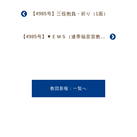
【4985号】三役抱負・祈り（1面）
【4985号】▼ＥＭＳ（連帯福音宣教会）▲（2面）
教団新報