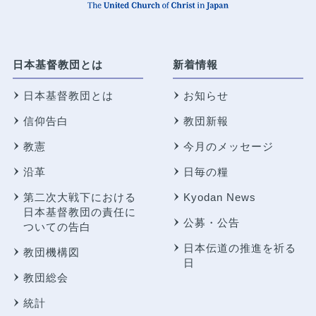
日本基督教団とは
新着情報
日本基督教団とは
お知らせ
信仰告白
教団新報
教憲
今月のメッセージ
沿革
日毎の糧
第二次大戦下における
Kyodan News
日本基督教団の責任に
公募・公告
ついての告白
日本伝道の推進を祈る
教団機構図
日
教団総会
統計