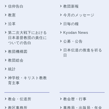
信仰告白
教団新報
教憲
今月のメッセージ
沿革
日毎の糧
第二次大戦下における
Kyodan News
日本基督教団の責任に
公募・公告
ついての告白
日本伝道の推進を祈る
教団機構図
日
教団総会
統計
神学校・キリスト教教
育主事
教会・伝道所
教会暦・行事
教区事務所
事務局・出版局・年金