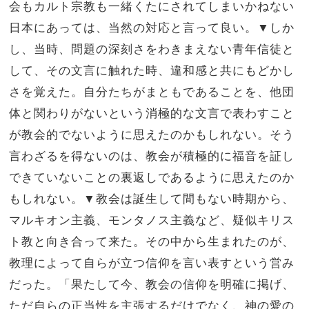
会もカルト宗教も一緒くたにされてしまいかねない
日本にあっては、当然の対応と言って良い。▼しか
し、当時、問題の深刻さをわきまえない青年信徒と
して、その文言に触れた時、違和感と共にもどかし
さを覚えた。自分たちがまともであることを、他団
体と関わりがないという消極的な文言で表わすこと
が教会的でないように思えたのかもしれない。そう
言わざるを得ないのは、教会が積極的に福音を証し
できていないことの裏返しであるように思えたのか
もしれない。▼教会は誕生して間もない時期から、
マルキオン主義、モンタノス主義など、疑似キリス
ト教と向き合って来た。その中から生まれたのが、
教理によって自らが立つ信仰を言い表すという営み
だった。「果たして今、教会の信仰を明確に掲げ、
ただ自らの正当性を主張するだけでなく、神の愛の