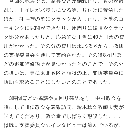
今回の地震では、家具などが倒れたり、ものが散
乱し、トイレが水浸しになる等、片付けに苦労した
ほか、礼拝堂の壁にクラックが入ったり、外壁のコ
ーキングに隙間ができたり、床周りに破損やクラッ
ク部分があったりと、応急的な手当に40万円余の費
用がかかった。その分の費用は東北教区から、教団
の支援委員会を通して支給された。その後8万円ほ
どの追加補修箇所が見つかったとのことで、その分
の扱いは、更に東北教区と相談の上、支援委員会に
援助を求めることにしたいとのことであった。
3時間ほどの協議や見回り確認をし、中村教会を
後にして川俣教会を表敬訪問、鈴木稔久牧師夫妻が
迎えてくださり、教会堂でしばらく懇談した。ここ
は既に支援委員会のインタビューは済んでいるが、