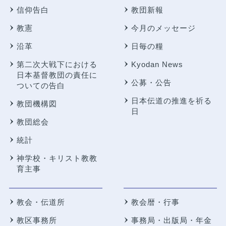
信仰告白
教団新報
教憲
今月のメッセージ
沿革
日毎の糧
第二次大戦下における
Kyodan News
日本基督教団の責任に
公募・公告
ついての告白
日本伝道の推進を祈る
教団機構図
日
教団総会
統計
神学校・キリスト教教
育主事
教会・伝道所
教会暦・行事
教区事務所
事務局・出版局・年金