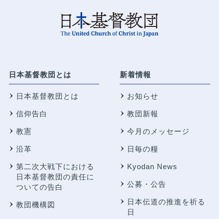
日本基督教団とは
新着情報
日本基督教団とは
お知らせ
信仰告白
教団新報
教憲
今月のメッセージ
沿革
日毎の糧
第二次大戦下における
Kyodan News
日本基督教団の責任に
公募・公告
ついての告白
日本伝道の推進を祈る
教団機構図
日